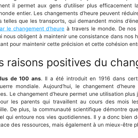
nt il permet aux gens d’utiliser plus efficacement l
du monde entier. Les changements d’heure peuvent réduir
s telles que les transports, qui demandent moins d’éner
par le changement d’heure
à travers le monde. De nos j
i nous obligent à maintenir une consistance dans nos ho
t pour maintenir cette précision et cette cohésion entr
les raisons positives du cha
plus de 100 ans
. Il a été introduit en 1916 dans cer
uerre mondiale. Aujourd’hui, le changement d’heure 
ces. Le changement d’heure permet une utilisation plus ju
é pour les parents qui travaillent au cours des mois 
mille. De plus, la communauté scientifique démontre q
el qui entoure nos vies quotidiennes. Il y a donc bien d
ficace des ressources, mais également à un mieux-être p