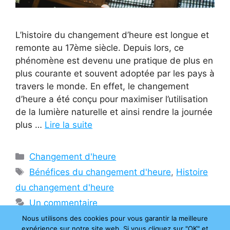
L’histoire du changement d’heure est longue et
remonte au 17ème siècle. Depuis lors, ce
phénomène est devenu une pratique de plus en
plus courante et souvent adoptée par les pays à
travers le monde. En effet, le changement
d’heure a été conçu pour maximiser l’utilisation
de la lumière naturelle et ainsi rendre la journée
plus …
Lire la suite
Catégories
Changement d'heure
Étiquettes
Bénéfices du changement d'heure
,
Histoire
du changement d'heure
Un commentaire
Nous utilisons des cookies pour vous garantir la meilleure
expérience sur notre site web. Si vous cliquez sur "OK" et