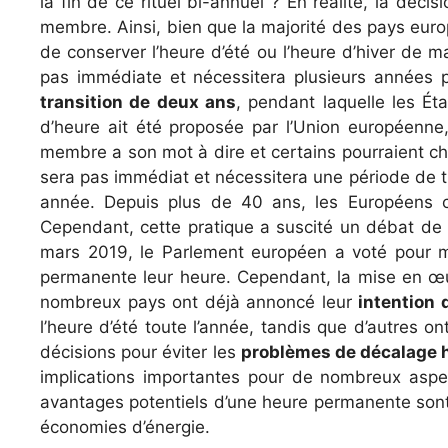
la fin de ce rituel bi-annuel ? En réalité, la dé
membre. Ainsi, bien que la majorité des pays euro
de conserver l’heure d’été ou l’heure d’hiver de 
pas immédiate et nécessitera plusieurs années 
transition de deux ans
, pendant laquelle les Ét
d’heure ait été proposée par l’Union européenne
membre a son mot à dire et certains pourraient c
sera pas immédiat et nécessitera une période de t
année.
Depuis plus de 40 ans, les Européens ch
Cependant, cette pratique a suscité un débat de
mars 2019, le Parlement européen a voté pour me
permanente leur heure. Cependant, la mise en œu
nombreux pays ont déjà annoncé leur
intention 
l’heure d’été toute l’année, tandis que d’autres 
décisions pour éviter les
problèmes de décalage h
implications importantes pour de nombreux aspects
avantages potentiels d’une heure permanente sont
économies d’énergie.