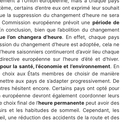
niquement à l’Union européenne, mais à chaque pays
ème, certains d’entre eux ont exprimé leur souhait
r que la suppression du changement d’heure ne sera
 la Commission européenne prévoit une
période de
En conclusion, bien que l’abolition du changement
e l’on changera d’heure
. En effet, chaque pays
ession du changement d’heure est adoptée, cela ne
heure saisonniers continueront d’avoir lieu chaque
rective européenne sur l’heure d’été et d’hiver.
pour la santé, l’économie et l’environnement
. En
le choix aux États membres de choisir de manière
mettre aux pays de s’adapter progressivement.
De
utres hésitent encore. Certains pays ont opté pour
nion européenne devront également coordonner leurs
e choix final de l’
heure permanente
peut avoir des
oisirs et les habitudes de sommeil. Cependant, les
l, une réduction des accidents de la route et des