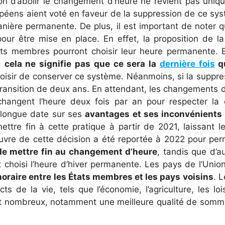
cision d’abolir le changement d’heure ne revient pas u
péens aient voté en faveur de la suppression de ce syst
manière permanente. De plus, il est important de note
pour être mise en place. En effet, la proposition de
ats membres pourront choisir leur heure permanente. 
,
cela ne signifie pas que ce sera la
dernière fois
qu
hoisir de conserver ce système. Néanmoins, si la suppr
ransition de deux ans. En attendant, les changements d’
angent l’heure deux fois par an pour respecter la di
 longue date sur ses
avantages et ses inconvénients 
ttre fin à cette pratique à partir de 2021, laissant 
vre de cette décision a été reportée à 2022 pour per
de mettre fin au changement d’heure
, tandis que d’a
ont choisi l’heure d’hiver permanente. Les pays de l’U
oraire entre les États membres et les pays voisins
. L
 de la vie, tels que l’économie, l’agriculture, les l
 nombreux, notamment une meilleure qualité de sommei