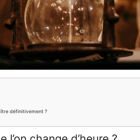
ître définitivement ?
ue l’on change d’heure ?