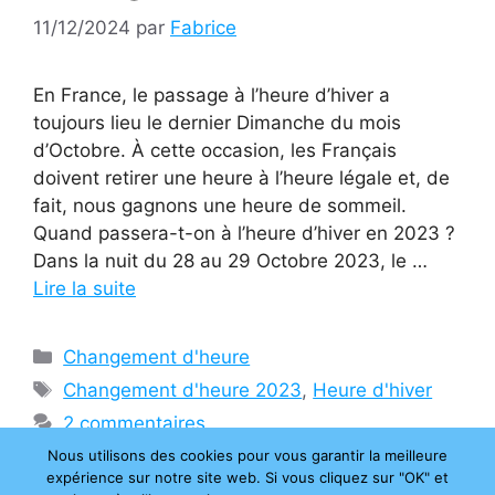
11/12/2024
par
Fabrice
En France, le passage à l’heure d’hiver a
toujours lieu le dernier Dimanche du mois
d’Octobre. À cette occasion, les Français
doivent retirer une heure à l’heure légale et, de
fait, nous gagnons une heure de sommeil.
Quand passera-t-on à l’heure d’hiver en 2023 ?
Dans la nuit du 28 au 29 Octobre 2023, le …
Lire la suite
Catégories
Changement d'heure
Étiquettes
Changement d'heure 2023
,
Heure d'hiver
2 commentaires
Nous utilisons des cookies pour vous garantir la meilleure
expérience sur notre site web. Si vous cliquez sur "OK" et