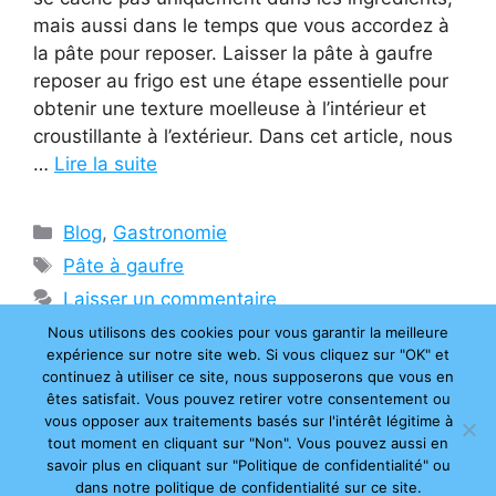
mais aussi dans le temps que vous accordez à
la pâte pour reposer. Laisser la pâte à gaufre
reposer au frigo est une étape essentielle pour
obtenir une texture moelleuse à l’intérieur et
croustillante à l’extérieur. Dans cet article, nous
…
Lire la suite
Catégories
Blog
,
Gastronomie
Étiquettes
Pâte à gaufre
Laisser un commentaire
Nous utilisons des cookies pour vous garantir la meilleure
expérience sur notre site web. Si vous cliquez sur "OK" et
continuez à utiliser ce site, nous supposerons que vous en
êtes satisfait. Vous pouvez retirer votre consentement ou
© 2026 Changement d'heure
• Construit avec
vous opposer aux traitements basés sur l'intérêt légitime à
GeneratePress
tout moment en cliquant sur "Non". Vous pouvez aussi en
savoir plus en cliquant sur "Politique de confidentialité" ou
Contact
|
Mentions légales
|
Cookies
|
Plan du
dans notre politique de confidentialité sur ce site.