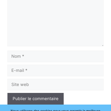
Nom
E-
mail
Site
web
Nous utilisons des cookies pour vous garantir la meilleure